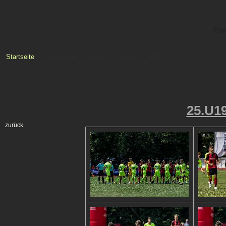
Fas
Startseite
über mich
Links
Neues
Hilfe
25.U19
zurück