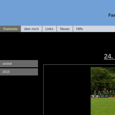
Fas
Startseite
über mich
Links
Neues
Hilfe
24.
zurück
2015