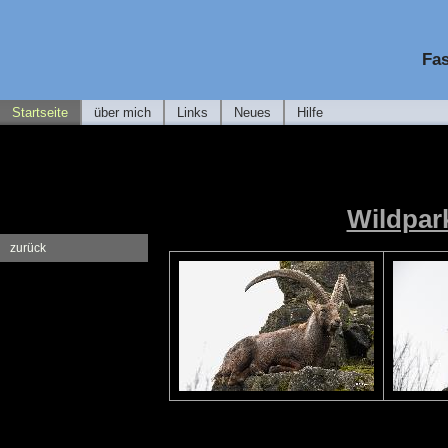
Fas
Startseite
über mich
Links
Neues
Hilfe
Wildpar
zurück