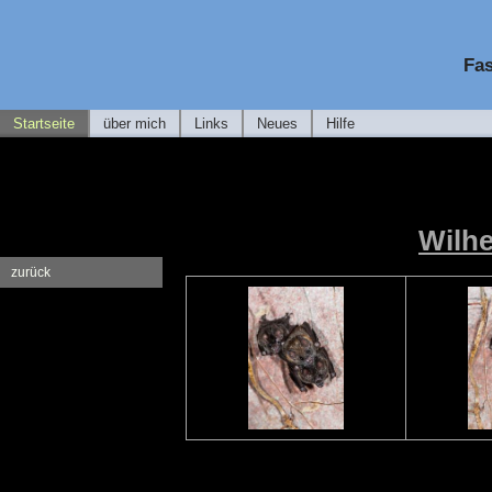
Fas
Startseite
über mich
Links
Neues
Hilfe
Wilh
zurück