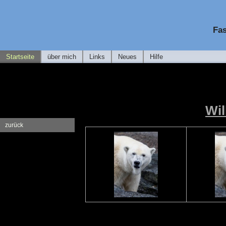
Fas
Startseite
über mich
Links
Neues
Hilfe
Wil
zurück