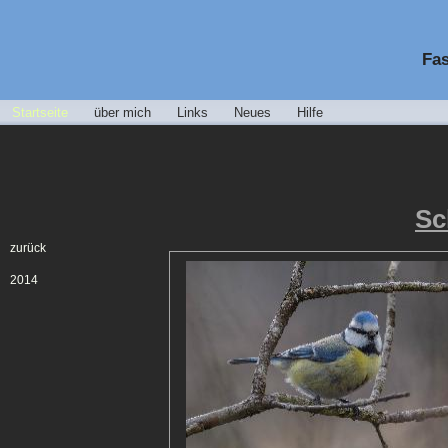
Fas
Startseite
über mich
Links
Neues
Hilfe
Sc
zurück
2014