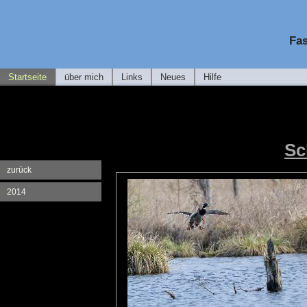
Fas
Startseite
über mich
Links
Neues
Hilfe
Sc
zurück
2014