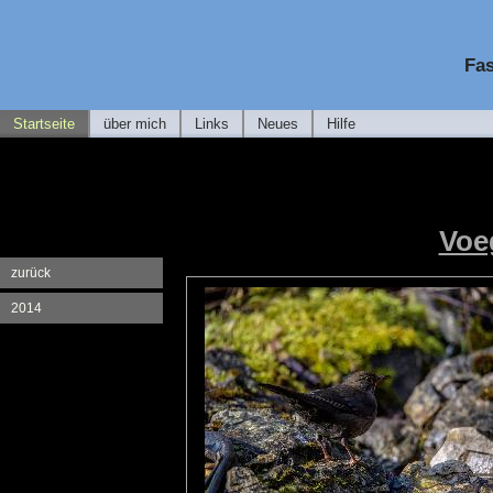
Fas
Startseite
über mich
Links
Neues
Hilfe
Voe
zurück
2014