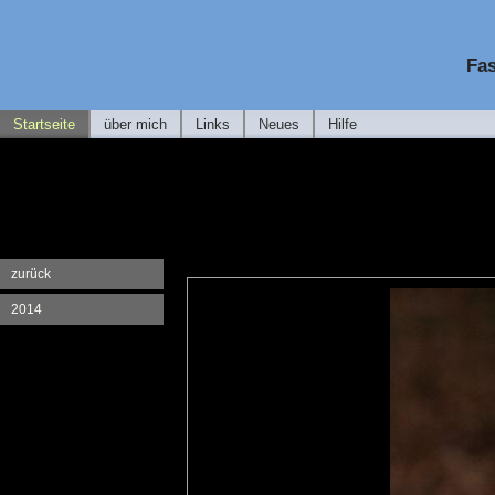
Fas
Startseite
über mich
Links
Neues
Hilfe
zurück
2014