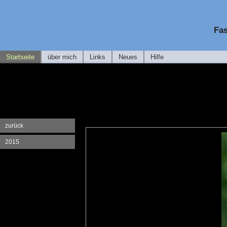
Fas
Startseite
über mich
Links
Neues
Hilfe
zurück
2015