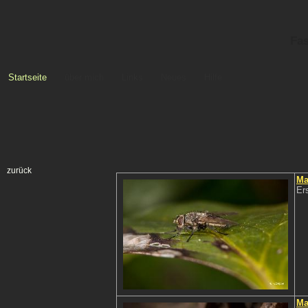
Fas
Startseite
über mich
Links
Neues
Hilfe
zurück
Ma
Er
Ma