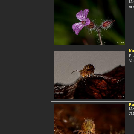
Ma
un
Ku
Bi
Vo
Ku
Ma
20