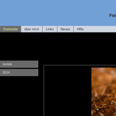
Fas
Startseite
über mich
Links
Neues
Hilfe
zurück
2014