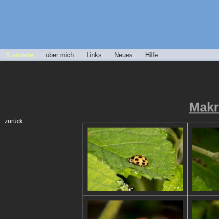
Startseite
über mich
Links
Neues
Hilfe
Makr
zurück