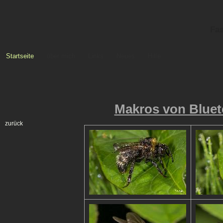
Fas
Startseite
über mich
Links
Neues
Hilfe
Makros von Bluete
zurück