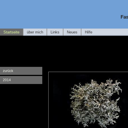
Fas
Startseite
über mich
Links
Neues
Hilfe
zurück
2014