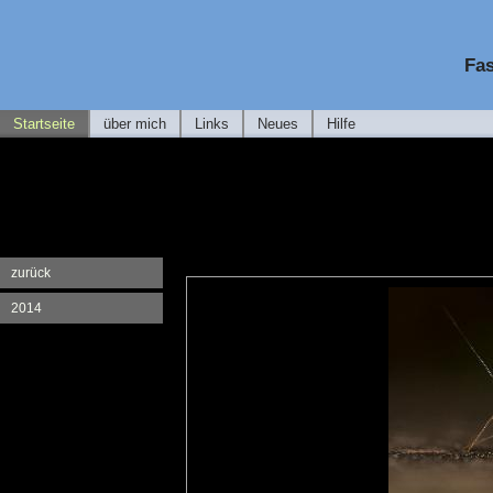
Fas
Startseite
über mich
Links
Neues
Hilfe
zurück
2014