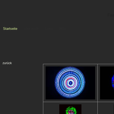
Fas
Startseite
über mich
Links
Hilfe
zurück