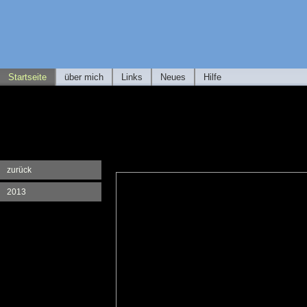
Startseite
über mich
Links
Neues
Hilfe
zurück
2013