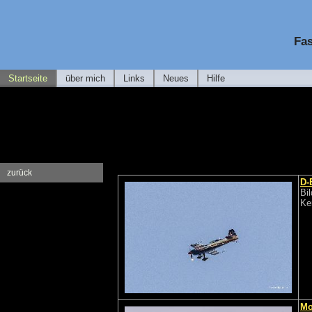
Fas
Startseite
über mich
Links
Neues
Hilfe
zurück
D-
Bi
Ke
Mo