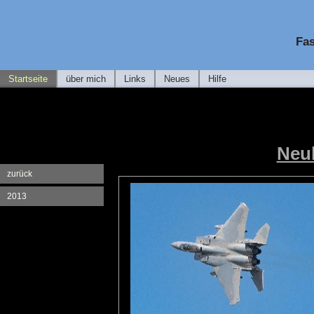
Fas
Startseite
über mich
Links
Neues
Hilfe
Neub
zurück
2013