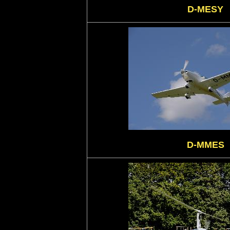
D-MESY
D-MMES