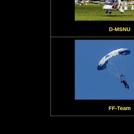
D-MSNU
FF-Team