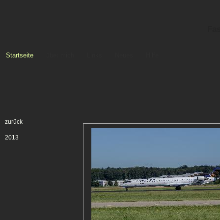
Fas
Startseite
über mich
Links
Neues
Hilfe
zurück
2013