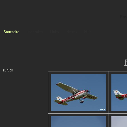
Fas
Startseite
über mich
Links
Neues
Hilfe
zurück